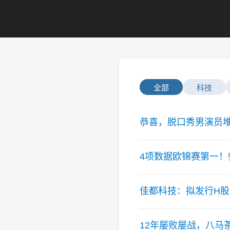
全部
科技
恭喜，脱口秀男演员堆
4项数据欧锦赛第一！
佳都科技：拟发行H
12年屡败屡战，八马