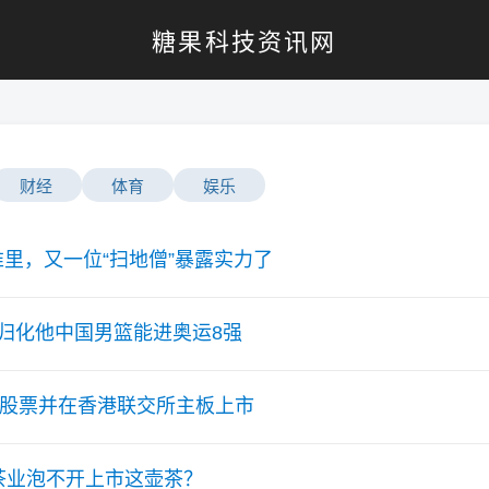
糖果科技资讯网
财经
体育
娱乐
里，又一位“扫地僧”暴露实力了
归化他中国男篮能进奥运8强
股股票并在香港联交所主板上市
茶业泡不开上市这壶茶？