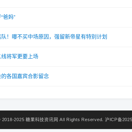
“爸妈”
离队！曝不买中场原因，强留新帝星有特别计划
二线将军更要上场
会的各国嘉宾合影留念
 © 2018-2025 糖果科技资讯网 All Rights Reserved.
沪ICP备2025